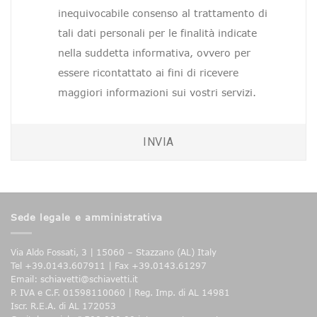
inequivocabile consenso al trattamento di
tali dati personali per le finalità indicate
nella suddetta informativa, ovvero per
essere ricontattato ai fini di ricevere
maggiori informazioni sui vostri servizi.
INVIA
Sede legale e amministrativa
Via Aldo Fossati, 3 | 15060 – Stazzano (AL) Italy
Tel +39.0143.607911 | Fax +39.0143.61297
Email: schiavetti@schiavetti.it
P. IVA e C.F. 01598110060 | Reg. Imp. di AL 14981
Iscr. R.E.A. di AL 172053