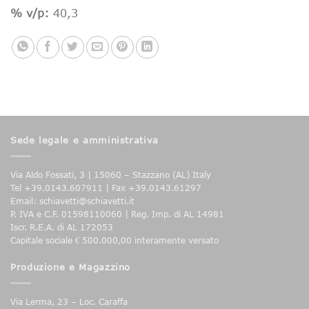
% v/p:
40,3
Sede legale e amministrativa
Via Aldo Fossati, 3 | 15060 – Stazzano (AL) Italy
Tel +39.0143.607911 | Fax +39.0143.61297
Email: schiavetti@schiavetti.it
P. IVA e C.F. 01598110060 | Reg. Imp. di AL 14981
Iscr. R.E.A. di AL 172053
Capitale sociale € 500.000,00 interamente versato
Produzione e Magazzino
Via Lerma, 23 – Loc. Caraffa