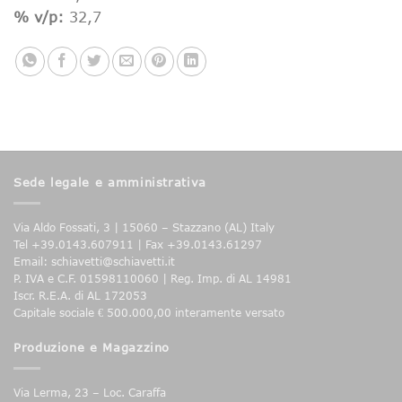
% v/p:
32,7
Sede legale e amministrativa
Via Aldo Fossati, 3 | 15060 – Stazzano (AL) Italy
Tel +39.0143.607911 | Fax +39.0143.61297
Email: schiavetti@schiavetti.it
P. IVA e C.F. 01598110060 | Reg. Imp. di AL 14981
Iscr. R.E.A. di AL 172053
Capitale sociale € 500.000,00 interamente versato
Produzione e Magazzino
Via Lerma, 23 – Loc. Caraffa