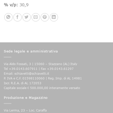
% v/p:
30,9
Sede legale e amministrativa
Via Aldo Fossati, 3 | 15060 – Stazzano (AL) Italy
Tel +39.0143.607911 | Fax +39.0143.61297
Email: schiavetti@schiavetti.it
P. IVA e C.F. 01598110060 | Reg. Imp. di AL 14981
Iscr. R.E.A. di AL 172053
Capitale sociale € 500.000,00 interamente versato
Produzione e Magazzino
Via Lerma, 23 – Loc. Caraffa