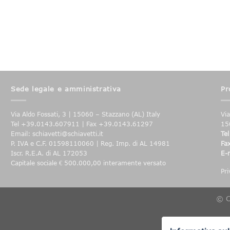
Sede legale e amministrativa
Pr
Via Aldo Fossati, 3 | 15060 – Stazzano (AL) Italy
Vi
Tel +39.0143.607911 | Fax +39.0143.61297
15
Email: schiavetti@schiavetti.it
Tel
P. IVA e C.F. 01598110060 | Reg. Imp. di AL 14981
Fa
Iscr. R.E.A. di AL 172053
E-
Capitale sociale € 500.000,00 interamente versato
Pri
© C