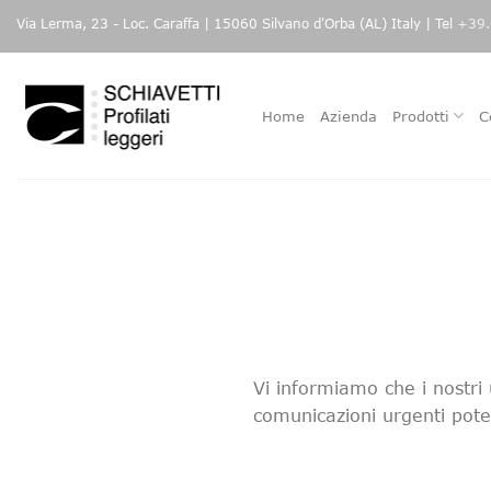
Skip
Via Lerma, 23 - Loc. Caraffa | 15060 Silvano d'Orba (AL) Italy | Tel
+39.
to
content
Home
Azienda
Prodotti
C
Vi informiamo che i nostri 
comunicazioni urgenti pote