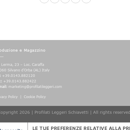
oduzione e Magazzino
a Lerma, 23 – Loc. Caraffa
060 Silvano d’Orba (AL) Italy
:
+39.0143.882120
x:
+39.0143.882422
mail:
marketing@profilatileggeri.com
vacy Policy
|
Cookie Policy
opyright 2026 | Profilati Leggeri Schiavetti | All rights reserve
LE TUE PREFERENZE RELATIVE ALLA PR