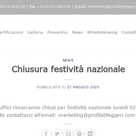
0143.882120
| Fax
+39.0143.882422
| Email:
marketing@profilatilegger
ertificazioni
Galleria
Preventivi
News
Whistleblowing
Contatt
NEWS
Chiusura festività nazionale
PUBBLICATO IL
27 MAGGIO 2025
uffici rimarranno chiusi per festività nazionale lunedì 
te contattarci all’email: marketing@profilatileggeri.com