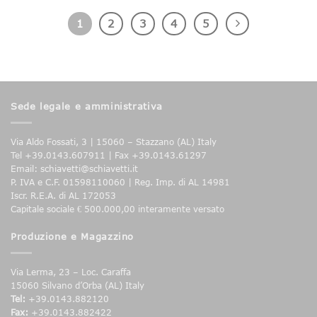
1
2
3
4
5
Sede legale e amministrativa
Via Aldo Fossati, 3 | 15060 – Stazzano (AL) Italy
Tel +39.0143.607911 | Fax +39.0143.61297
Email: schiavetti@schiavetti.it
P. IVA e C.F. 01598110060 | Reg. Imp. di AL 14981
Iscr. R.E.A. di AL 172053
Capitale sociale € 500.000,00 interamente versato
Produzione e Magazzino
Via Lerma, 23 – Loc. Caraffa
15060 Silvano d’Orba (AL) Italy
Tel:
+39.0143.882120
Fax:
+39.0143.882422